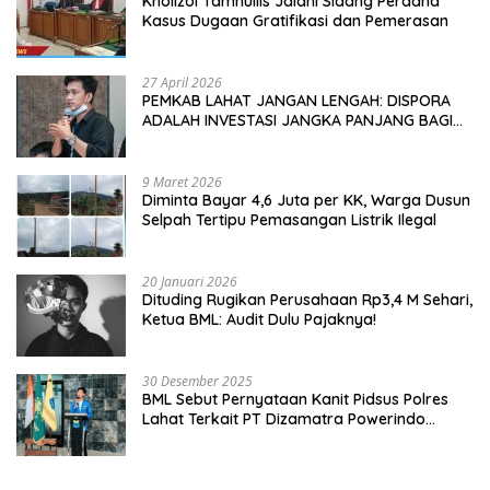
Kholizol Tamhullis Jalani Sidang Perdana
Kasus Dugaan Gratifikasi dan Pemerasan
27 April 2026
PEMKAB LAHAT JANGAN LENGAH: DISPORA
ADALAH INVESTASI JANGKA PANJANG BAGI
MASA DEPAN PEMUDA
9 Maret 2026
Diminta Bayar 4,6 Juta per KK, Warga Dusun
Selpah Tertipu Pemasangan Listrik Ilegal
20 Januari 2026
Dituding Rugikan Perusahaan Rp3,4 M Sehari,
Ketua BML: Audit Dulu Pajaknya!
30 Desember 2025
BML Sebut Pernyataan Kanit Pidsus Polres
Lahat Terkait PT Dizamatra Powerindo
Sebagai Pembohongan Publik