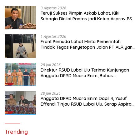
Kecamatan Tanjung Sakti Pumi
3 Agustus 2026
Teruji Sukses Pimpin Askab Lahat, Kiki
Subagio Dinilai Pantas jadi Ketua Asprov PSSI
Sumsel
1 Agustus 2026
Front Pemuda Lahat Minta Pemerintah
Tindak Tegas Penyetopan Jalan PT ALR yang
Tak Berdasar Aturan
28 Juli 2026
Direktur RSUD Lubai Ulu Terima Kunjungan
Anggota DPRD Muara Enim, Bahas
Peningkatan Pelayanan
28 Juli 2026
Anggota DPRD Muara Enim Dapil 4, Yusuf
Effendi Tinjau RSUD Lubai Ulu, Serap Aspirasi
dan Dorong Peningkatan Pelayanan
Trending