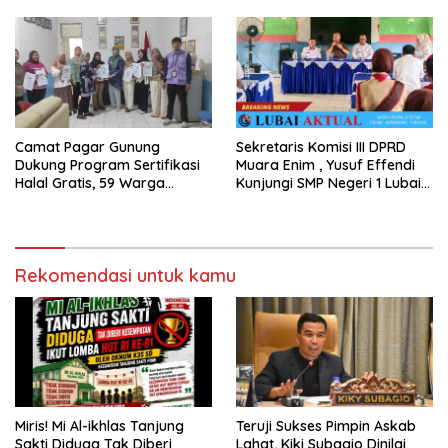
Camat Pagar Gunung
Sekretaris Komisi III DPRD
Dukung Program Sertifikasi
Muara Enim , Yusuf Effendi
Halal Gratis, 59 Warga
Kunjungi SMP Negeri 1 Lubai
Berhasil Peroleh Sertifikat
Ulu, Serap Aspirasi Dunia
Halal
Pendidikan
Rekomendasi untuk kamu
Miris! Mi Al-ikhlas Tanjung
Teruji Sukses Pimpin Askab
Sakti Diduga Tak Diberi
Lahat, Kiki Subagio Dinilai