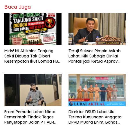
Baca Juga
Miris! Mi Al-ikhlas Tanjung
Teruji Sukses Pimpin Askab
Sakti Diduga Tak Diberi
Lahat, Kiki Subagio Dinilai
Kesempatan Ikut Lomba Hut
Pantas jadi Ketua Asprov
Ri Ke-81 Oleh Oknum K3s Sd
PSSI Sumsel
Kecamatan Tanjung Sakti
Pumi
Front Pemuda Lahat Minta
Direktur RSUD Lubai Ulu
Pemerintah Tindak Tegas
Terima Kunjungan Anggota
Penyetopan Jalan PT ALR
DPRD Muara Enim, Bahas
yang Tak Berdasar Aturan
Peningkatan Pelayanan