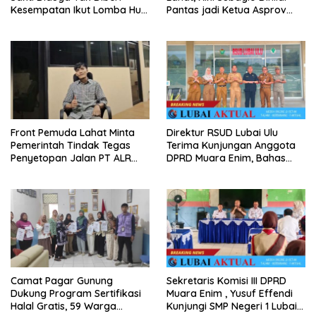
Kesempatan Ikut Lomba Hut
Pantas jadi Ketua Asprov
Ri Ke-81 Oleh Oknum K3s Sd
PSSI Sumsel
Kecamatan Tanjung Sakti
Pumi
Front Pemuda Lahat Minta
Direktur RSUD Lubai Ulu
Pemerintah Tindak Tegas
Terima Kunjungan Anggota
Penyetopan Jalan PT ALR
DPRD Muara Enim, Bahas
yang Tak Berdasar Aturan
Peningkatan Pelayanan
Camat Pagar Gunung
Sekretaris Komisi III DPRD
Dukung Program Sertifikasi
Muara Enim , Yusuf Effendi
Halal Gratis, 59 Warga
Kunjungi SMP Negeri 1 Lubai