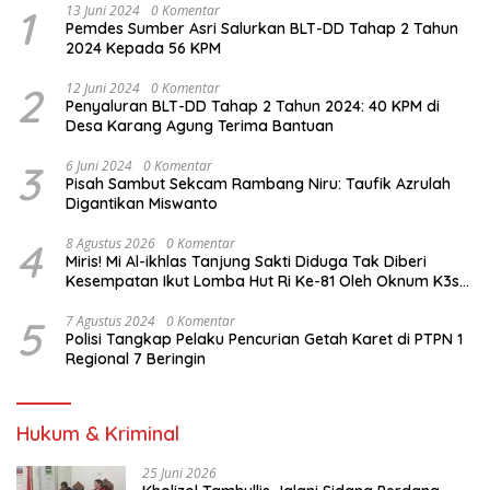
1
13 Juni 2024
0 Komentar
Pemdes Sumber Asri Salurkan BLT-DD Tahap 2 Tahun
2024 Kepada 56 KPM
2
12 Juni 2024
0 Komentar
Penyaluran BLT-DD Tahap 2 Tahun 2024: 40 KPM di
Desa Karang Agung Terima Bantuan
3
6 Juni 2024
0 Komentar
Pisah Sambut Sekcam Rambang Niru: Taufik Azrulah
Digantikan Miswanto
4
8 Agustus 2026
0 Komentar
Miris! Mi Al-ikhlas Tanjung Sakti Diduga Tak Diberi
Kesempatan Ikut Lomba Hut Ri Ke-81 Oleh Oknum K3s
Sd Kecamatan Tanjung Sakti Pumi
5
7 Agustus 2024
0 Komentar
Polisi Tangkap Pelaku Pencurian Getah Karet di PTPN 1
Regional 7 Beringin
Hukum & Kriminal
25 Juni 2026