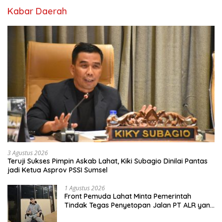
Kabar Daerah
3 Agustus 2026
Teruji Sukses Pimpin Askab Lahat, Kiki Subagio Dinilai Pantas
jadi Ketua Asprov PSSI Sumsel
1 Agustus 2026
Front Pemuda Lahat Minta Pemerintah
Tindak Tegas Penyetopan Jalan PT ALR yang
Tak Berdasar Aturan