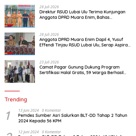
28 Juli 2026
Direktur RSUD Lubai Ulu Terima Kunjungan
Anggota DPRD Muara Enim, Bahas
Peningkatan Pelayanan
28 Juli 2026
Anggota DPRD Muara Enim Dapil 4, Yusuf
Effendi Tinjau RSUD Lubai Ulu, Serap Aspirasi
dan Dorong Peningkatan Pelayanan
23 Juli 2026
Camat Pagar Gunung Dukung Program
Sertifikasi Halal Gratis, 59 Warga Berhasil
Peroleh Sertifikat Halal
Trending
1
13 Juni 2024
0 Komentar
Pemdes Sumber Asri Salurkan BLT-DD Tahap 2 Tahun
2024 Kepada 56 KPM
12 Juni 2024
0 Komentar