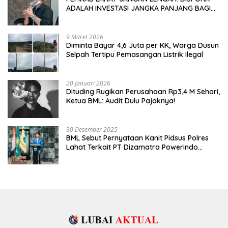
ADALAH INVESTASI JANGKA PANJANG BAGI
MASA DEPAN PEMUDA
9 Maret 2026
Diminta Bayar 4,6 Juta per KK, Warga Dusun
Selpah Tertipu Pemasangan Listrik Ilegal
20 Januari 2026
Dituding Rugikan Perusahaan Rp3,4 M Sehari,
Ketua BML: Audit Dulu Pajaknya!
30 Desember 2025
BML Sebut Pernyataan Kanit Pidsus Polres
Lahat Terkait PT Dizamatra Powerindo
Sebagai Pembohongan Publik