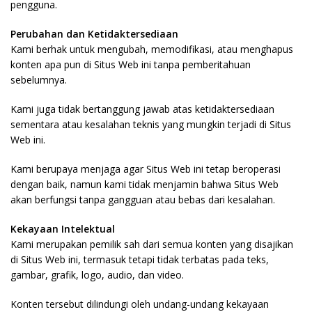
pengguna.
Perubahan dan Ketidaktersediaan
Kami berhak untuk mengubah, memodifikasi, atau menghapus
konten apa pun di Situs Web ini tanpa pemberitahuan
sebelumnya.
Kami juga tidak bertanggung jawab atas ketidaktersediaan
sementara atau kesalahan teknis yang mungkin terjadi di Situs
Web ini.
Kami berupaya menjaga agar Situs Web ini tetap beroperasi
dengan baik, namun kami tidak menjamin bahwa Situs Web
akan berfungsi tanpa gangguan atau bebas dari kesalahan.
Kekayaan Intelektual
Kami merupakan pemilik sah dari semua konten yang disajikan
di Situs Web ini, termasuk tetapi tidak terbatas pada teks,
gambar, grafik, logo, audio, dan video.
Konten tersebut dilindungi oleh undang-undang kekayaan