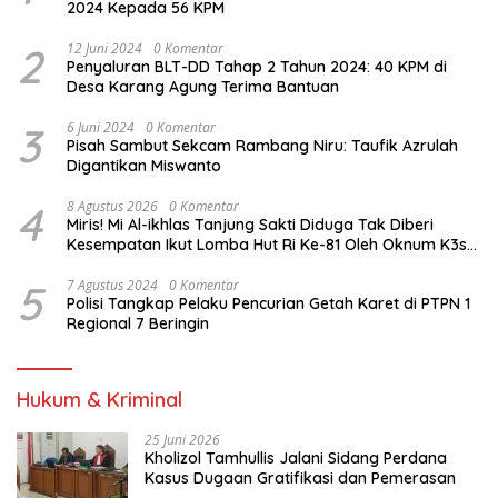
2024 Kepada 56 KPM
2
12 Juni 2024
0 Komentar
Penyaluran BLT-DD Tahap 2 Tahun 2024: 40 KPM di
Desa Karang Agung Terima Bantuan
3
6 Juni 2024
0 Komentar
Pisah Sambut Sekcam Rambang Niru: Taufik Azrulah
Digantikan Miswanto
4
8 Agustus 2026
0 Komentar
Miris! Mi Al-ikhlas Tanjung Sakti Diduga Tak Diberi
Kesempatan Ikut Lomba Hut Ri Ke-81 Oleh Oknum K3s
Sd Kecamatan Tanjung Sakti Pumi
5
7 Agustus 2024
0 Komentar
Polisi Tangkap Pelaku Pencurian Getah Karet di PTPN 1
Regional 7 Beringin
Hukum & Kriminal
25 Juni 2026
Kholizol Tamhullis Jalani Sidang Perdana
Kasus Dugaan Gratifikasi dan Pemerasan