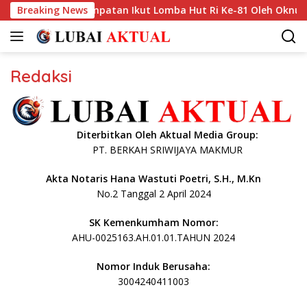
Langsung
 Tak Diberi Kesempatan Ikut Lomba Hut Ri Ke-81 Oleh Oknum K3
Breaking News
ke
konten
Redaksi
Diterbitkan Oleh Aktual Media Group:
PT. BERKAH SRIWIJAYA MAKMUR
Akta Notaris Hana Wastuti Poetri, S.H., M.Kn
No.2 Tanggal 2 April 2024
SK Kemenkumham Nomor:
AHU-0025163.AH.01.01.TAHUN 2024
Nomor Induk Berusaha:
3004240411003