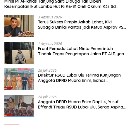
Miris! Mi Al-ikhlas Tanjung Sakti Diduga Tak Diberi
Kesempatan Ikut Lomba Hut Ri Ke-81 Oleh Oknum K3s Sd
Kecamatan Tanjung Sakti Pumi
3 Agustus 2026
Teruji Sukses Pimpin Askab Lahat, Kiki
Subagio Dinilai Pantas jadi Ketua Asprov PSSI
Sumsel
1 Agustus 2026
Front Pemuda Lahat Minta Pemerintah
Tindak Tegas Penyetopan Jalan PT ALR yang
Tak Berdasar Aturan
28 Juli 2026
Direktur RSUD Lubai Ulu Terima Kunjungan
Anggota DPRD Muara Enim, Bahas
Peningkatan Pelayanan
28 Juli 2026
Anggota DPRD Muara Enim Dapil 4, Yusuf
Effendi Tinjau RSUD Lubai Ulu, Serap Aspirasi
dan Dorong Peningkatan Pelayanan