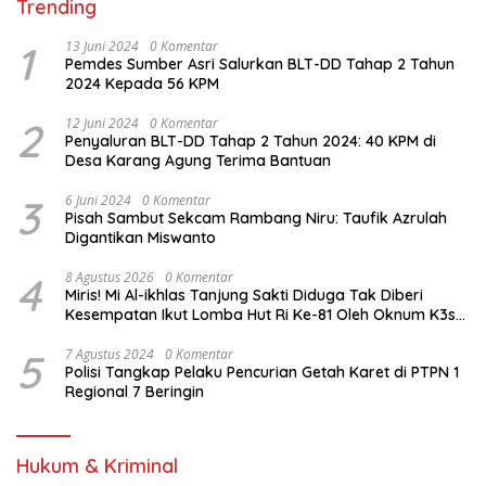
Trending
1
13 Juni 2024
0 Komentar
Pemdes Sumber Asri Salurkan BLT-DD Tahap 2 Tahun
2024 Kepada 56 KPM
2
12 Juni 2024
0 Komentar
Penyaluran BLT-DD Tahap 2 Tahun 2024: 40 KPM di
Desa Karang Agung Terima Bantuan
3
6 Juni 2024
0 Komentar
Pisah Sambut Sekcam Rambang Niru: Taufik Azrulah
Digantikan Miswanto
4
8 Agustus 2026
0 Komentar
Miris! Mi Al-ikhlas Tanjung Sakti Diduga Tak Diberi
Kesempatan Ikut Lomba Hut Ri Ke-81 Oleh Oknum K3s
Sd Kecamatan Tanjung Sakti Pumi
5
7 Agustus 2024
0 Komentar
Polisi Tangkap Pelaku Pencurian Getah Karet di PTPN 1
Regional 7 Beringin
Hukum & Kriminal