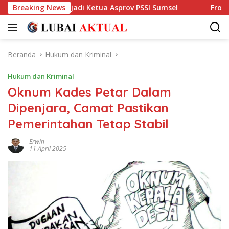
Langsung
Pantas jadi Ketua Asprov PSSI Sumsel
Breaking News
Front Pemuda Laha
ke
konten
Beranda
Hukum dan Kriminal
Hukum dan Kriminal
Oknum Kades Petar Dalam
Dipenjara, Camat Pastikan
Pemerintahan Tetap Stabil
Erwin
11 April 2025