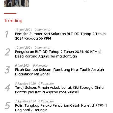
Peroleh Sertifikat Halal
Trending
1
13 Juni 2024
0 Komentar
Pemdes Sumber Asri Salurkan BLT-DD Tahap 2 Tahun
2024 Kepada 56 KPM
2
12 Juni 2024
0 Komentar
Penyaluran BLT-DD Tahap 2 Tahun 2024: 40 KPM di
Desa Karang Agung Terima Bantuan
3
6 Juni 2024
0 Komentar
Pisah Sambut Sekcam Rambang Niru: Taufik Azrulah
Digantikan Miswanto
4
3 Agustus 2026
0 Komentar
Teruji Sukses Pimpin Askab Lahat, Kiki Subagio Dinilai
Pantas jadi Ketua Asprov PSSI Sumsel
5
7 Agustus 2024
0 Komentar
Polisi Tangkap Pelaku Pencurian Getah Karet di PTPN 1
Regional 7 Beringin