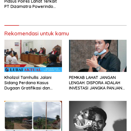
Pidsus Polres Lahat Terkait
PT Dizamatra Powerindo
Sebagai Pembohongan
Publik
Rekomendasi untuk kamu
Kholizol Tamhullis Jalani
PEMKAB LAHAT JANGAN
Sidang Perdana Kasus
LENGAH: DISPORA ADALAH
Dugaan Gratifikasi dan
INVESTASI JANGKA PANJANG
Pemerasan
BAGI MASA DEPAN PEMUDA