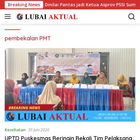
Langsung
, Kiki Subagio Dinilai Pantas jadi Ketua Asprov PSSI Sumsel
Breaking News
ke
konten
pembekalan PMT
Kesehatan
30 Juni 2026
UPTD Puskesmas Beringin Bekali Tim Pelaksana