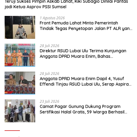
Teruji Sukses Pimpin Askab Lahat, Kiki Subagio Dinilai Pantas
jadi Ketua Asprov PSSI Sumsel
1 Agustus 2026
Front Pemuda Lahat Minta Pemerintah
Tindak Tegas Penyetopan Jalan PT ALR yang
Tak Berdasar Aturan
28 Juli 2026
Direktur RSUD Lubai Ulu Terima Kunjungan
Anggota DPRD Muara Enim, Bahas
Peningkatan Pelayanan
28 Juli 2026
Anggota DPRD Muara Enim Dapil 4, Yusuf
Effendi Tinjau RSUD Lubai Ulu, Serap Aspirasi
dan Dorong Peningkatan Pelayanan
23 Juli 2026
Camat Pagar Gunung Dukung Program
Sertifikasi Halal Gratis, 59 Warga Berhasil
Peroleh Sertifikat Halal