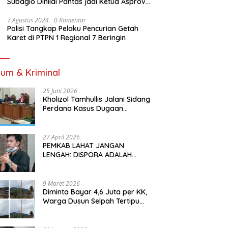
Subagio Dinilai Pantas jadi Ketua Asprov
PSSI Sumsel
7 Agustus 2024
0 Komentar
Polisi Tangkap Pelaku Pencurian Getah
Karet di PTPN 1 Regional 7 Beringin
um & Kriminal
25 Juni 2026
Kholizol Tamhullis Jalani Sidang
Perdana Kasus Dugaan
Gratifikasi dan Pemerasan
27 April 2026
PEMKAB LAHAT JANGAN
LENGAH: DISPORA ADALAH
INVESTASI JANGKA PANJANG
BAGI MASA DEPAN PEMUDA
9 Maret 2026
Diminta Bayar 4,6 Juta per KK,
Warga Dusun Selpah Tertipu
Pemasangan Listrik Ilegal