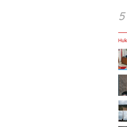
5
Huk