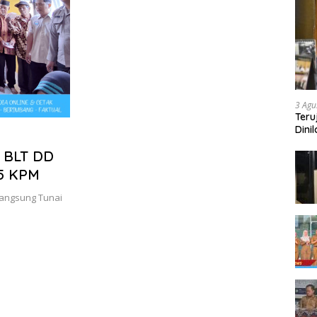
3 Agu
Teru
Dini
n BLT DD
45 KPM
Langsung Tunai