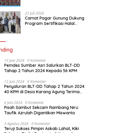
RSUD Lubai Ulu, Serap Aspirasi
dan Dorong Peningkatan
Pelayanan
23 Juli 2026
Camat Pagar Gunung Dukung
Program Sertifikasi Halal
Gratis, 59 Warga Berhasil
Peroleh Sertifikat Halal
nding
13 Juni 2024
0 Komentar
Pemdes Sumber Asri Salurkan BLT-DD
Tahap 2 Tahun 2024 Kepada 56 KPM
12 Juni 2024
0 Komentar
Penyaluran BLT-DD Tahap 2 Tahun 2024:
40 KPM di Desa Karang Agung Terima
Bantuan
6 Juni 2024
0 Komentar
Pisah Sambut Sekcam Rambang Niru:
Taufik Azrulah Digantikan Miswanto
3 Agustus 2026
0 Komentar
Teruji Sukses Pimpin Askab Lahat, Kiki