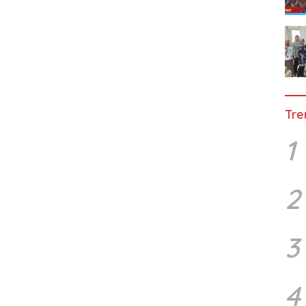
Tre
1
2
3
4