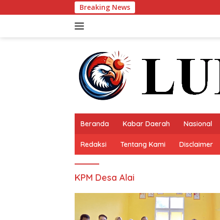
Langsung
Breaking News
ke
konten
Beranda
Kabar Daerah
Nasional
Redaksi
Tentang Kami
Disclaimer
KPM Desa Alai