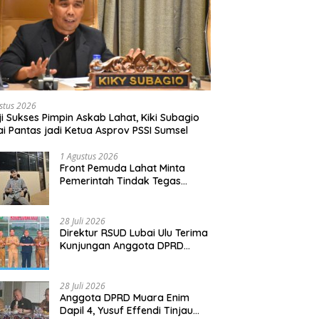
stus 2026
ji Sukses Pimpin Askab Lahat, Kiki Subagio
lai Pantas jadi Ketua Asprov PSSI Sumsel
1 Agustus 2026
Front Pemuda Lahat Minta
Pemerintah Tindak Tegas
Penyetopan Jalan PT ALR yang
Tak Berdasar Aturan
28 Juli 2026
Direktur RSUD Lubai Ulu Terima
Kunjungan Anggota DPRD
Muara Enim, Bahas
Peningkatan Pelayanan
28 Juli 2026
Anggota DPRD Muara Enim
Dapil 4, Yusuf Effendi Tinjau