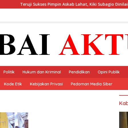
Teruji Sukses Pimpin Askab Lahat, Kiki Subagio Dinilai Pantas j
Politik
Hukum dan Kriminal
Pendidikan
Opini Publik
Kode Etik
Kebijakan Privasi
Pedoman Media Siber
Kab