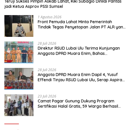
Teruji Sukses Pimpin Askab Lahat, Kiki Subagio Dinilai Pantas
jadi Ketua Asprov PSSI Sumsel
1 Agustus 2026
Front Pemuda Lahat Minta Pemerintah
Tindak Tegas Penyetopan Jalan PT ALR yang
Tak Berdasar Aturan
28 Juli 2026
Direktur RSUD Lubai Ulu Terima Kunjungan
Anggota DPRD Muara Enim, Bahas
Peningkatan Pelayanan
28 Juli 2026
Anggota DPRD Muara Enim Dapil 4, Yusuf
Effendi Tinjau RSUD Lubai Ulu, Serap Aspirasi
dan Dorong Peningkatan Pelayanan
23 Juli 2026
Camat Pagar Gunung Dukung Program
Sertifikasi Halal Gratis, 59 Warga Berhasil
Peroleh Sertifikat Halal