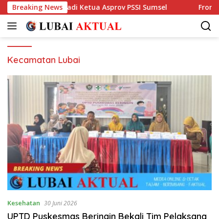
Langsung
Dinilai Pantas jadi Ketua Asprov PSSI Sumsel
Breaking News
Front Pemu
ke
konten
Kecamatan Lubai
Kesehatan
30 Juni 2026
UPTD Puskesmas Beringin Bekali Tim Pelaksana