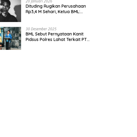
20 Januari 2026
Dituding Rugikan Perusahaan
Rp3,4 M Sehari, Ketua BML:
Audit Dulu Pajaknya!
30 Desember 2025
BML Sebut Pernyataan Kanit
Pidsus Polres Lahat Terkait PT
Dizamatra Powerindo Sebagai
Pembohongan Publik