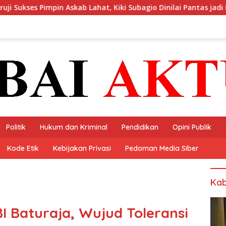
ahat, Kiki Subagio Dinilai Pantas jadi Ketua Asprov PSSI Sumsel
Politik
Hukum dan Kriminal
Pendidikan
Opini Publik
Kode Etik
Kebijakan Privasi
Pedoman Media Siber
Kab
I Baturaja, Wujud Toleransi