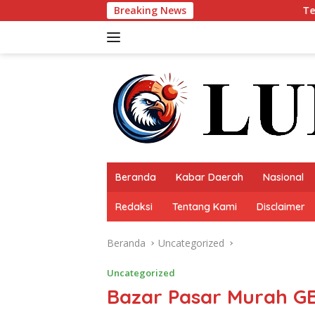
Langsung
Breaking News
Teruji Sukses Pimpin Askab L
ke
konten
Beranda
Kabar Daerah
Nasional
Redaksi
Tentang Kami
Disclaimer
Beranda
Uncategorized
Uncategorized
Bazar Pasar Murah GB