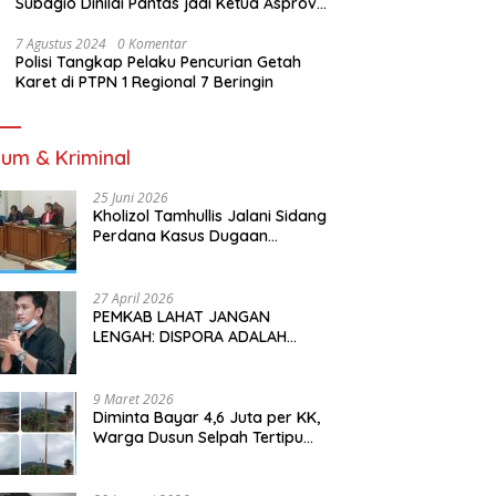
Subagio Dinilai Pantas jadi Ketua Asprov
PSSI Sumsel
7 Agustus 2024
0 Komentar
Polisi Tangkap Pelaku Pencurian Getah
Karet di PTPN 1 Regional 7 Beringin
um & Kriminal
25 Juni 2026
Kholizol Tamhullis Jalani Sidang
Perdana Kasus Dugaan
Gratifikasi dan Pemerasan
27 April 2026
PEMKAB LAHAT JANGAN
LENGAH: DISPORA ADALAH
INVESTASI JANGKA PANJANG
BAGI MASA DEPAN PEMUDA
9 Maret 2026
Diminta Bayar 4,6 Juta per KK,
Warga Dusun Selpah Tertipu
Pemasangan Listrik Ilegal