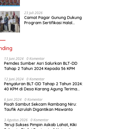
RSUD Lubai Ulu, Serap Aspirasi
dan Dorong Peningkatan
Pelayanan
23 Juli 2026
Camat Pagar Gunung Dukung
Program Sertifikasi Halal
Gratis, 59 Warga Berhasil
Peroleh Sertifikat Halal
nding
13 Juni 2024
0 Komentar
Pemdes Sumber Asri Salurkan BLT-DD
Tahap 2 Tahun 2024 Kepada 56 KPM
12 Juni 2024
0 Komentar
Penyaluran BLT-DD Tahap 2 Tahun 2024:
40 KPM di Desa Karang Agung Terima
Bantuan
6 Juni 2024
0 Komentar
Pisah Sambut Sekcam Rambang Niru:
Taufik Azrulah Digantikan Miswanto
3 Agustus 2026
0 Komentar
Teruji Sukses Pimpin Askab Lahat, Kiki