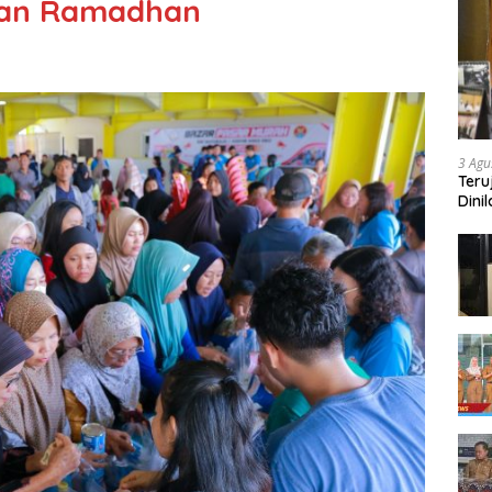
ulan Ramadhan
3 Agu
Teru
Dini