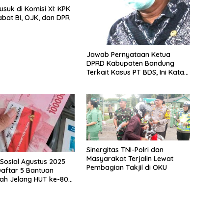
suk di Komisi XI: KPK
abat BI, OJK, dan DPR
Jawab Pernyataan Ketua
DPRD Kabupaten Bandung
Terkait Kasus PT BDS, Ini Kata
Ihsan Nugraha
Sinergitas TNI-Polri dan
Masyarakat Terjalin Lewat
Sosial Agustus 2025
Pembagian Takjil di OKU
 Daftar 5 Bantuan
ah Jelang HUT ke-80
ksa Rekening dan KTP