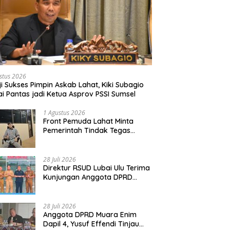
stus 2026
ji Sukses Pimpin Askab Lahat, Kiki Subagio
lai Pantas jadi Ketua Asprov PSSI Sumsel
1 Agustus 2026
Front Pemuda Lahat Minta
Pemerintah Tindak Tegas
Penyetopan Jalan PT ALR yang
Tak Berdasar Aturan
28 Juli 2026
Direktur RSUD Lubai Ulu Terima
Kunjungan Anggota DPRD
Muara Enim, Bahas
Peningkatan Pelayanan
28 Juli 2026
Anggota DPRD Muara Enim
Dapil 4, Yusuf Effendi Tinjau