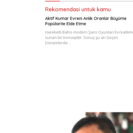
Rekomendasi untuk kamu
Aktif Kumar Evreni Anlık Oranlar Büyüme
Popülarite Elde Etme
Hareketli Bahis modern Şans Oyunları Evi katılımc
sunan bir konsepttir. Sonuç şu an Geçen
Dönemlerde…