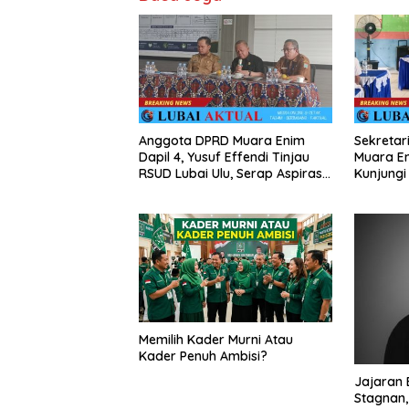
Anggota DPRD Muara Enim
Sekretari
Dapil 4, Yusuf Effendi Tinjau
Muara En
RSUD Lubai Ulu, Serap Aspirasi
Kunjungi
dan Dorong Peningkatan
Ulu, Sera
Pelayanan
Pendidik
Memilih Kader Murni Atau
Kader Penuh Ambisi?
Jajaran E
Stagnan,