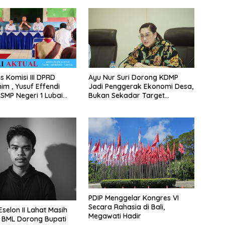
s Komisi III DPRD
Ayu Nur Suri Dorong KDMP
im , Yusuf Effendi
Jadi Penggerak Ekonomi Desa,
 SMP Negeri 1 Lubai
Bukan Sekadar Target
p Aspirasi Dunia
Administratif
an
PDIP Menggelar Kongres VI
Secara Rahasia di Bali,
selon II Lahat Masih
Megawati Hadir
 BML Dorong Bupati