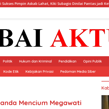
Lahat, Kiki Subagio Dinilai Pantas jadi Ketua Asprov PSSI Sumse
Politik
Hukum dan Kriminal
Pendidikan
Opini Publik
Kode Etik
Kebijakan Privasi
Pedoman Media Siber
Kab
nanda Mencium Megawati