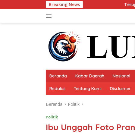
Langsung
Breaking News
Teruji Sukses Pimpin Askab 
ke
konten
Beranda
Kabar Daerah
Nasional
Redaksi
Tentang Kami
Disclaimer
Beranda
Politik
Politik
Ibu Unggah Foto Pra