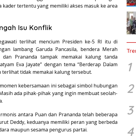
 kader tertentu yang memiliki akses masuk ke area
ngah Isu Konflik
awati terlihat mencium Presiden ke-5 RI itu di
ngan lambang Garuda Pancasila, bendera Merah
Tre
i dan Prananda tampak memakai kalung tanda
1
Satyam Eva Jayate” dengan tema “Berderap Dalam
terlihat tidak memakai kalung tersebut.
2
i momen kebersamaan ini sebagai simbol hubungan
Masih ada pihak-pihak yang ingin membuat seolah-
a.
3
rmonis antara Puan dan Prananda telah beberapa
enurut Deddy, keduanya memiliki peran yang berbeda
4
audara maupun sesama pengurus partai.