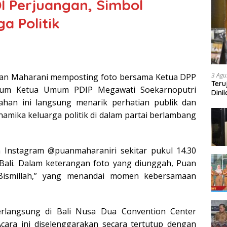
I Perjuangan, Simbol
a Politik
3 Agu
an Maharani memposting foto bersama Ketua DPP
Teru
ium Ketua Umum PDIP Megawati Soekarnoputri
Dini
han ini langsung menarik perhatian publik dan
amika keluarga politik di dalam partai berlambang
n Instagram @puanmaharaniri sekitar pukul 14.30
 Bali. Dalam keterangan foto yang diunggah, Puan
“Bismillah,” yang menandai momen kebersamaan
erlangsung di Bali Nusa Dua Convention Center
Acara ini diselenggarakan secara tertutup dengan