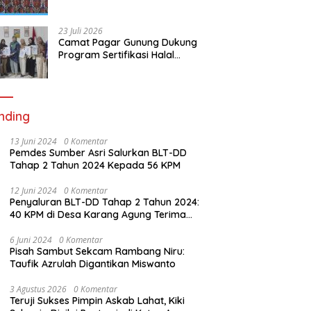
RSUD Lubai Ulu, Serap Aspirasi
dan Dorong Peningkatan
Pelayanan
23 Juli 2026
Camat Pagar Gunung Dukung
Program Sertifikasi Halal
Gratis, 59 Warga Berhasil
Peroleh Sertifikat Halal
nding
13 Juni 2024
0 Komentar
Pemdes Sumber Asri Salurkan BLT-DD
Tahap 2 Tahun 2024 Kepada 56 KPM
12 Juni 2024
0 Komentar
Penyaluran BLT-DD Tahap 2 Tahun 2024:
40 KPM di Desa Karang Agung Terima
Bantuan
6 Juni 2024
0 Komentar
Pisah Sambut Sekcam Rambang Niru:
Taufik Azrulah Digantikan Miswanto
3 Agustus 2026
0 Komentar
Teruji Sukses Pimpin Askab Lahat, Kiki