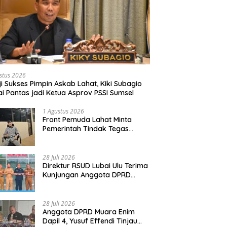
stus 2026
ji Sukses Pimpin Askab Lahat, Kiki Subagio
lai Pantas jadi Ketua Asprov PSSI Sumsel
1 Agustus 2026
Front Pemuda Lahat Minta
Pemerintah Tindak Tegas
Penyetopan Jalan PT ALR yang
Tak Berdasar Aturan
28 Juli 2026
Direktur RSUD Lubai Ulu Terima
Kunjungan Anggota DPRD
Muara Enim, Bahas
Peningkatan Pelayanan
28 Juli 2026
Anggota DPRD Muara Enim
Dapil 4, Yusuf Effendi Tinjau