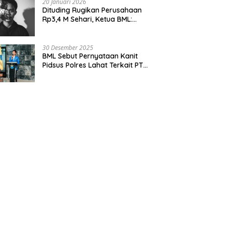
20 Januari 2026
Dituding Rugikan Perusahaan
Rp3,4 M Sehari, Ketua BML:
Audit Dulu Pajaknya!
30 Desember 2025
BML Sebut Pernyataan Kanit
Pidsus Polres Lahat Terkait PT
Dizamatra Powerindo Sebagai
Pembohongan Publik