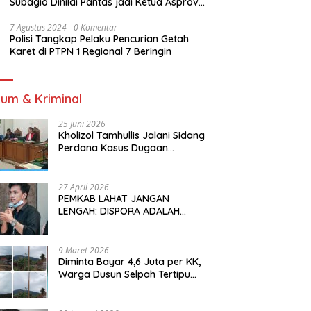
Subagio Dinilai Pantas jadi Ketua Asprov
PSSI Sumsel
7 Agustus 2024
0 Komentar
Polisi Tangkap Pelaku Pencurian Getah
Karet di PTPN 1 Regional 7 Beringin
um & Kriminal
25 Juni 2026
Kholizol Tamhullis Jalani Sidang
Perdana Kasus Dugaan
Gratifikasi dan Pemerasan
27 April 2026
PEMKAB LAHAT JANGAN
LENGAH: DISPORA ADALAH
INVESTASI JANGKA PANJANG
BAGI MASA DEPAN PEMUDA
9 Maret 2026
Diminta Bayar 4,6 Juta per KK,
Warga Dusun Selpah Tertipu
Pemasangan Listrik Ilegal