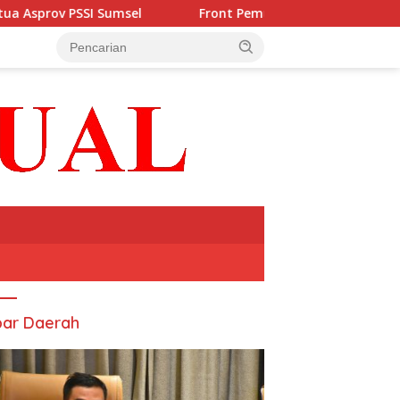
l
Front Pemuda Lahat Minta Pemerintah Tindak Tegas 
ar Daerah