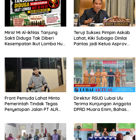
Miris! Mi Al-ikhlas Tanjung
Teruji Sukses Pimpin Askab
Sakti Diduga Tak Diberi
Lahat, Kiki Subagio Dinilai
Kesempatan Ikut Lomba Hut
Pantas jadi Ketua Asprov
Ri Ke-81 Oleh Oknum K3s Sd
PSSI Sumsel
Kecamatan Tanjung Sakti
Pumi
Front Pemuda Lahat Minta
Direktur RSUD Lubai Ulu
Pemerintah Tindak Tegas
Terima Kunjungan Anggota
Penyetopan Jalan PT ALR
DPRD Muara Enim, Bahas
yang Tak Berdasar Aturan
Peningkatan Pelayanan