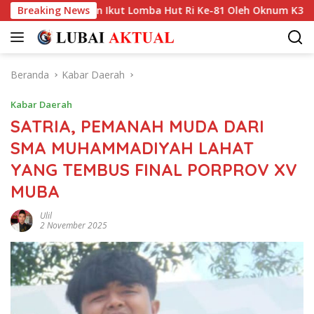
Langsung
Kesempatan Ikut Lomba Hut Ri Ke-81 Oleh Oknum K3s Sd Kecamata
Breaking News
ke
konten
Beranda
Kabar Daerah
Kabar Daerah
SATRIA, PEMANAH MUDA DARI
SMA MUHAMMADIYAH LAHAT
YANG TEMBUS FINAL PORPROV XV
MUBA
Ulil
2 November 2025