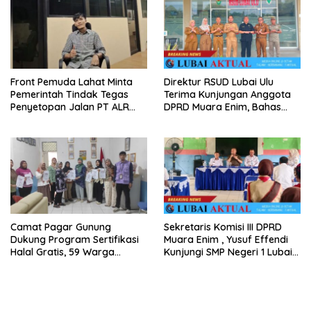
Front Pemuda Lahat Minta
Direktur RSUD Lubai Ulu
Pemerintah Tindak Tegas
Terima Kunjungan Anggota
Penyetopan Jalan PT ALR
DPRD Muara Enim, Bahas
yang Tak Berdasar Aturan
Peningkatan Pelayanan
Camat Pagar Gunung
Sekretaris Komisi III DPRD
Dukung Program Sertifikasi
Muara Enim , Yusuf Effendi
Halal Gratis, 59 Warga
Kunjungi SMP Negeri 1 Lubai
Berhasil Peroleh Sertifikat
Ulu, Serap Aspirasi Dunia
Halal
Pendidikan