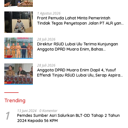
Sumsel
1 Agustus 2026
Front Pemuda Lahat Minta Pemerintah
Tindak Tegas Penyetopan Jalan PT ALR yang
Tak Berdasar Aturan
28 Juli 2026
Direktur RSUD Lubai Ulu Terima Kunjungan
Anggota DPRD Muara Enim, Bahas
Peningkatan Pelayanan
28 Juli 2026
Anggota DPRD Muara Enim Dapil 4, Yusuf
Effendi Tinjau RSUD Lubai Ulu, Serap Aspirasi
dan Dorong Peningkatan Pelayanan
Trending
1
13 Juni 2024
0 Komentar
Pemdes Sumber Asri Salurkan BLT-DD Tahap 2 Tahun
2024 Kepada 56 KPM