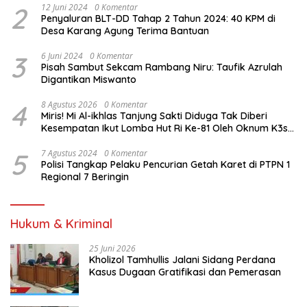
2
12 Juni 2024
0 Komentar
Penyaluran BLT-DD Tahap 2 Tahun 2024: 40 KPM di
Desa Karang Agung Terima Bantuan
3
6 Juni 2024
0 Komentar
Pisah Sambut Sekcam Rambang Niru: Taufik Azrulah
Digantikan Miswanto
4
8 Agustus 2026
0 Komentar
Miris! Mi Al-ikhlas Tanjung Sakti Diduga Tak Diberi
Kesempatan Ikut Lomba Hut Ri Ke-81 Oleh Oknum K3s
Sd Kecamatan Tanjung Sakti Pumi
5
7 Agustus 2024
0 Komentar
Polisi Tangkap Pelaku Pencurian Getah Karet di PTPN 1
Regional 7 Beringin
Hukum & Kriminal
25 Juni 2026
Kholizol Tamhullis Jalani Sidang Perdana
Kasus Dugaan Gratifikasi dan Pemerasan