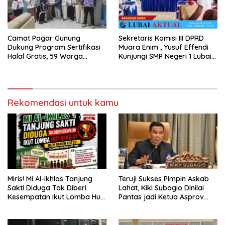
Camat Pagar Gunung
Sekretaris Komisi III DPRD
Dukung Program Sertifikasi
Muara Enim , Yusuf Effendi
Halal Gratis, 59 Warga
Kunjungi SMP Negeri 1 Lubai
Berhasil Peroleh Sertifikat
Ulu, Serap Aspirasi Dunia
Halal
Pendidikan
Rekomendasi untuk kamu
Miris! Mi Al-ikhlas Tanjung
Teruji Sukses Pimpin Askab
Sakti Diduga Tak Diberi
Lahat, Kiki Subagio Dinilai
Kesempatan Ikut Lomba Hut
Pantas jadi Ketua Asprov
Ri Ke-81 Oleh Oknum K3s Sd
PSSI Sumsel
Kecamatan Tanjung Sakti
Pumi