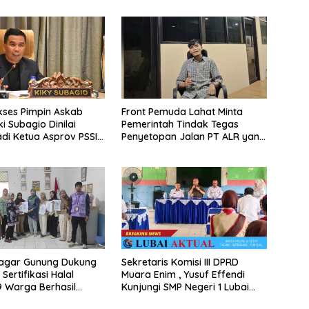
ukses Pimpin Askab
Front Pemuda Lahat Minta
ki Subagio Dinilai
Pemerintah Tindak Tegas
adi Ketua Asprov PSSI
Penyetopan Jalan PT ALR yang
Tak Berdasar Aturan
agar Gunung Dukung
Sekretaris Komisi III DPRD
ertifikasi Halal
Muara Enim , Yusuf Effendi
59 Warga Berhasil
Kunjungi SMP Negeri 1 Lubai
ertifikat Halal
Ulu, Serap Aspirasi Dunia