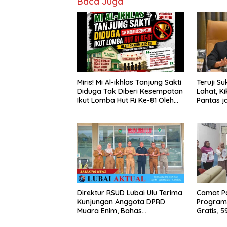
Baca Juga
Miris! Mi Al-ikhlas Tanjung Sakti
Teruji S
Diduga Tak Diberi Kesempatan
Lahat, Ki
Ikut Lomba Hut Ri Ke-81 Oleh
Pantas j
Oknum K3s Sd Kecamatan
Sumsel
Tanjung Sakti Pumi
Direktur RSUD Lubai Ulu Terima
Camat P
Kunjungan Anggota DPRD
Program S
Muara Enim, Bahas
Gratis, 
Peningkatan Pelayanan
Peroleh S