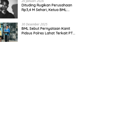
20 Januari 2026
Dituding Rugikan Perusahaan
Rp3,4 M Sehari, Ketua BML:
Audit Dulu Pajaknya!
30 Desember 2025
BML Sebut Pernyataan Kanit
Pidsus Polres Lahat Terkait PT
Dizamatra Powerindo Sebagai
Pembohongan Publik