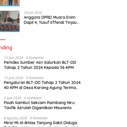
Muara Enim, Bahas
Peningkatan Pelayanan
28 Juli 2026
Anggota DPRD Muara Enim
Dapil 4, Yusuf Effendi Tinjau
RSUD Lubai Ulu, Serap Aspirasi
dan Dorong Peningkatan
Pelayanan
nding
13 Juni 2024
0 Komentar
Pemdes Sumber Asri Salurkan BLT-DD
Tahap 2 Tahun 2024 Kepada 56 KPM
12 Juni 2024
0 Komentar
Penyaluran BLT-DD Tahap 2 Tahun 2024:
40 KPM di Desa Karang Agung Terima
Bantuan
6 Juni 2024
0 Komentar
Pisah Sambut Sekcam Rambang Niru:
Taufik Azrulah Digantikan Miswanto
8 Agustus 2026
0 Komentar
Miris! Mi Al-ikhlas Tanjung Sakti Diduga