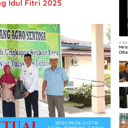
 Idul Fitri 2025
8 Agu
Miri
Dibe
Oknu