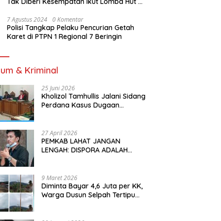
Tak Diberi Kesempatan Ikut Lomba Hut Ri
Ke-81 Oleh Oknum K3s Sd Kecamatan
Tanjung Sakti Pumi
7 Agustus 2024
0 Komentar
Polisi Tangkap Pelaku Pencurian Getah
Karet di PTPN 1 Regional 7 Beringin
um & Kriminal
25 Juni 2026
Kholizol Tamhullis Jalani Sidang
Perdana Kasus Dugaan
Gratifikasi dan Pemerasan
27 April 2026
PEMKAB LAHAT JANGAN
LENGAH: DISPORA ADALAH
INVESTASI JANGKA PANJANG
BAGI MASA DEPAN PEMUDA
9 Maret 2026
Diminta Bayar 4,6 Juta per KK,
Warga Dusun Selpah Tertipu
Pemasangan Listrik Ilegal