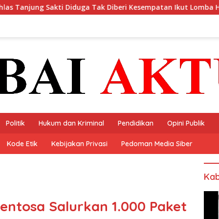
uga Tak Diberi Kesempatan Ikut Lomba Hut Ri Ke-81 Oleh Oknum
Politik
Hukum dan Kriminal
Pendidikan
Opini Publik
Kode Etik
Kebijakan Privasi
Pedoman Media Siber
Kab
ntosa Salurkan 1.000 Paket