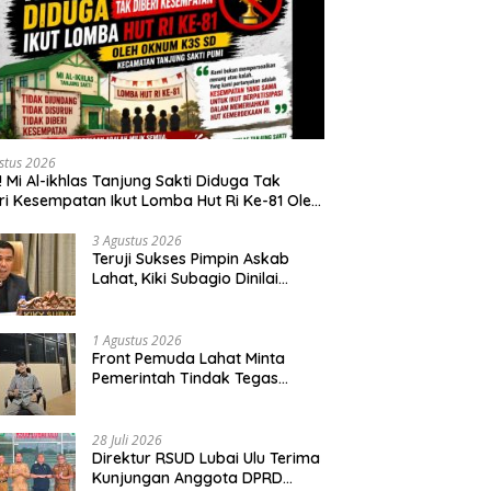
stus 2026
s! Mi Al-ikhlas Tanjung Sakti Diduga Tak
ri Kesempatan Ikut Lomba Hut Ri Ke-81 Oleh
m K3s Sd Kecamatan Tanjung Sakti Pumi
3 Agustus 2026
Teruji Sukses Pimpin Askab
Lahat, Kiki Subagio Dinilai
Pantas jadi Ketua Asprov PSSI
Sumsel
1 Agustus 2026
Front Pemuda Lahat Minta
Pemerintah Tindak Tegas
Penyetopan Jalan PT ALR yang
Tak Berdasar Aturan
28 Juli 2026
Direktur RSUD Lubai Ulu Terima
Kunjungan Anggota DPRD