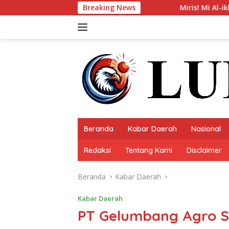
Langsung
Breaking News
Miris! Mi Al-ikhlas Tanjung Sakti Did
ke
konten
Beranda
Kabar Daerah
Nasional
Redaksi
Tentang Kami
Disclaimer
Beranda
Kabar Daerah
Kabar Daerah
PT Gelumbang Agro Se