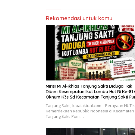
Rekomendasi untuk kamu
Miris! Mi Al-ikhlas Tanjung Sakti Diduga Tak
Diberi Kesempatan Ikut Lomba Hut Ri Ke-81 
Oknum K3s Sd Kecamatan Tanjung Sakti Pu
Tanjung Sakti, lubaiaktual.com – Perayaan HUT k
Kemerdekaan Republik Indonesia di Kecamatan
Tanjung Sakti Pumi…