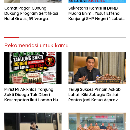
Camat Pagar Gunung
Sekretaris Komisi III DPRD
Dukung Program Sertifikasi
Muara Enim , Yusuf Effendi
Halal Gratis, 59 Warga
Kunjungi SMP Negeri 1 Lubai
Berhasil Peroleh Sertifikat
Ulu, Serap Aspirasi Dunia
Halal
Pendidikan
Rekomendasi untuk kamu
Miris! Mi Al-ikhlas Tanjung
Teruji Sukses Pimpin Askab
Sakti Diduga Tak Diberi
Lahat, Kiki Subagio Dinilai
Kesempatan Ikut Lomba Hut
Pantas jadi Ketua Asprov
Ri Ke-81 Oleh Oknum K3s Sd
PSSI Sumsel
Kecamatan Tanjung Sakti
Pumi