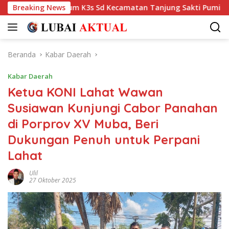
Langsung
1 Oleh Oknum K3s Sd Kecamatan Tanjung Sakti Pumi
Breaking News
Teru
ke
konten
Beranda
Kabar Daerah
Kabar Daerah
Ketua KONI Lahat Wawan
Susiawan Kunjungi Cabor Panahan
di Porprov XV Muba, Beri
Dukungan Penuh untuk Perpani
Lahat
Ulil
27 Oktober 2025