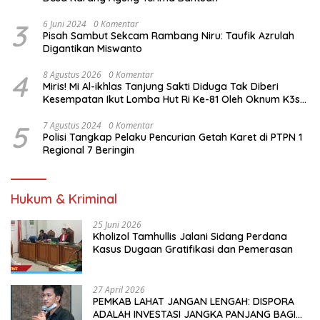
3
6 Juni 2024
0 Komentar
Pisah Sambut Sekcam Rambang Niru: Taufik Azrulah
Digantikan Miswanto
4
8 Agustus 2026
0 Komentar
Miris! Mi Al-ikhlas Tanjung Sakti Diduga Tak Diberi
Kesempatan Ikut Lomba Hut Ri Ke-81 Oleh Oknum K3s
Sd Kecamatan Tanjung Sakti Pumi
5
7 Agustus 2024
0 Komentar
Polisi Tangkap Pelaku Pencurian Getah Karet di PTPN 1
Regional 7 Beringin
Hukum & Kriminal
25 Juni 2026
Kholizol Tamhullis Jalani Sidang Perdana
Kasus Dugaan Gratifikasi dan Pemerasan
27 April 2026
PEMKAB LAHAT JANGAN LENGAH: DISPORA
ADALAH INVESTASI JANGKA PANJANG BAGI