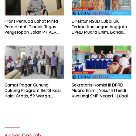
Front Pemuda Lahat Minta
Direktur RSUD Lubai Ulu
Pemerintah Tindak Tegas
Terima Kunjungan Anggota
Penyetopan Jalan PT ALR
DPRD Muara Enim, Bahas
yang Tak Berdasar Aturan
Peningkatan Pelayanan
Camat Pagar Gunung
Sekretaris Komisi III DPRD
Dukung Program Sertifikasi
Muara Enim , Yusuf Effendi
Halal Gratis, 59 Warga
Kunjungi SMP Negeri 1 Lubai
Berhasil Peroleh Sertifikat
Ulu, Serap Aspirasi Dunia
Halal
Pendidikan
Kabar Daerah