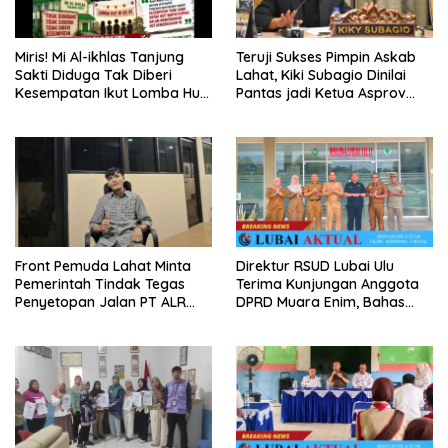
Miris! Mi Al-ikhlas Tanjung
Teruji Sukses Pimpin Askab
Sakti Diduga Tak Diberi
Lahat, Kiki Subagio Dinilai
Kesempatan Ikut Lomba Hut
Pantas jadi Ketua Asprov
Ri Ke-81 Oleh Oknum K3s Sd
PSSI Sumsel
Kecamatan Tanjung Sakti
Pumi
Front Pemuda Lahat Minta
Direktur RSUD Lubai Ulu
Pemerintah Tindak Tegas
Terima Kunjungan Anggota
Penyetopan Jalan PT ALR
DPRD Muara Enim, Bahas
yang Tak Berdasar Aturan
Peningkatan Pelayanan